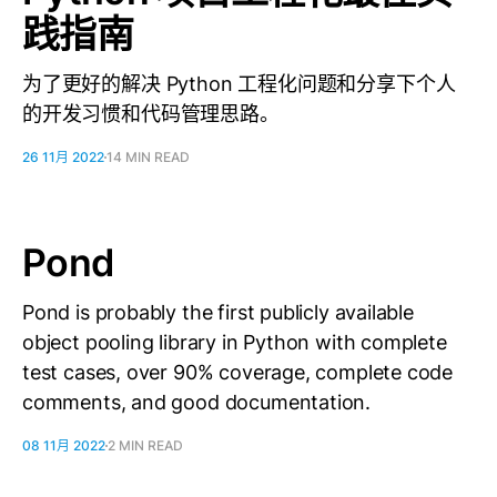
践指南
为了更好的解决 Python 工程化问题和分享下个人
的开发习惯和代码管理思路。
26 11月 2022
14 MIN READ
Pond
Pond is probably the first publicly available
object pooling library in Python with complete
test cases, over 90% coverage, complete code
comments, and good documentation.
08 11月 2022
2 MIN READ